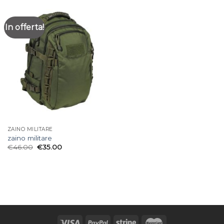
In offerta!
ZAINO MILITARE
zaino militare
€
46.00
€
35.00