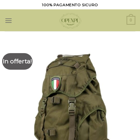
Salta
100% PAGAMENTO SICURO
ai
contenuti
0
In offerta!