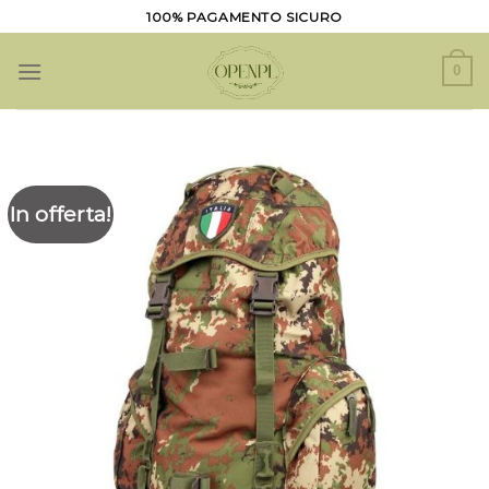
Salta
100% PAGAMENTO SICURO
ai
contenuti
0
In offerta!