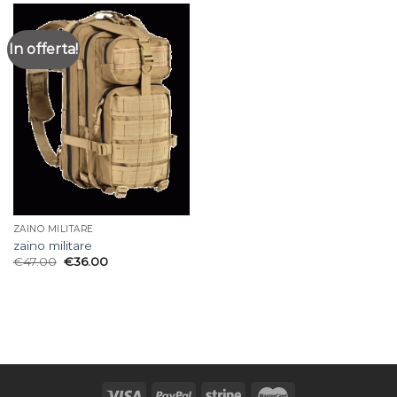
In offerta!
ZAINO MILITARE
zaino militare
€
47.00
€
36.00