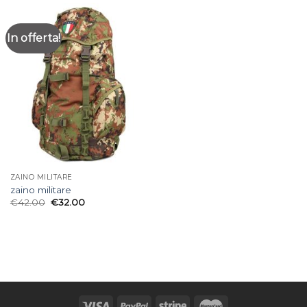
In offerta!
ZAINO MILITARE
zaino militare
€
42.00
€
32.00