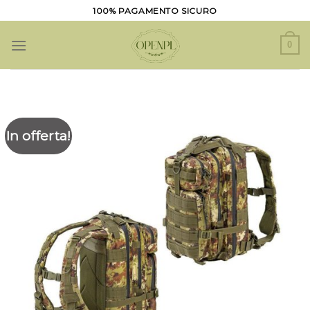
Salta
100% PAGAMENTO SICURO
ai
contenuti
0
In offerta!