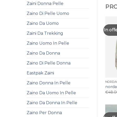
Zaini Donna Pelle
PRO
Zaino Di Pelle Uomo
Zaino Da Uomo
In off
Zaini Da Trekking
Zaino Uomo In Pelle
Zaino Da Donna
Zaino Di Pelle Donna
Eastpak Zaini
NORDAC
Zaino Donna In Pelle
nordac
€
48.0
Zaino Da Uomo In Pelle
Zaino Da Donna In Pelle
Zaino Per Donna