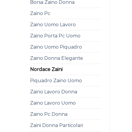
Borsa Zaino Donna
Zaino Pc
Zaino Uomo Lavoro
Zaino Porta Pc Uomo
Zaino Uomo Piquadro
Zaino Donna Elegante
Nordace Zaini
Piquadro Zaino Uomo
Zaino Lavoro Donna
Zaino Lavoro Uomo
Zaino Pc Donna
Zaini Donna Particolari