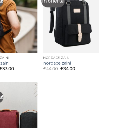
a!
In offerta!
ZAINI
NORDACE ZAINI
zaini
nordace zaini
€
33.00
€
44.00
€
34.00
a!