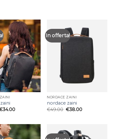
a!
In offerta!
ZAINI
NORDACE ZAINI
zaini
nordace zaini
€
34.00
€
49.00
€
38.00