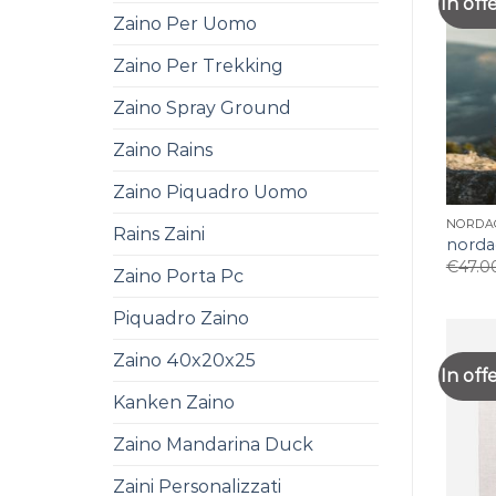
In off
Zaino Per Uomo
Zaino Per Trekking
Zaino Spray Ground
Zaino Rains
Zaino Piquadro Uomo
NORDAC
Rains Zaini
nordac
€
47.0
Zaino Porta Pc
Piquadro Zaino
Zaino 40x20x25
In off
Kanken Zaino
Zaino Mandarina Duck
Zaini Personalizzati