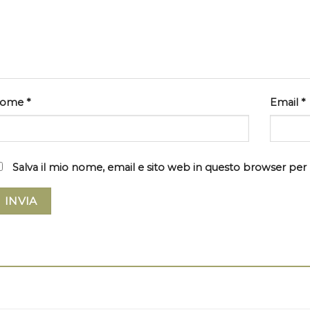
ome
*
Email
*
Salva il mio nome, email e sito web in questo browser pe