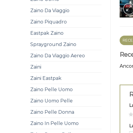
Zaino Da Viaggio
Zaino Piquadro
Eastpak Zaino
RECE
Sprayground Zaino
Rece
Zaino Da Viaggio Aereo
Ancor
Zaini
Zaini Eastpak
Zaino Pelle Uomo
R
Zaino Uomo Pelle
L
Zaino Pelle Donna
1
Zaino In Pelle Uomo
L