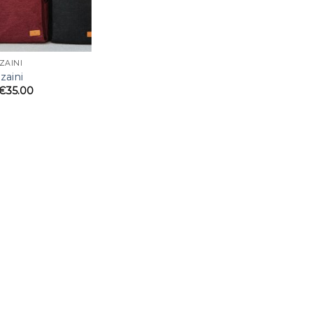
ZAINI
zaini
€
35.00