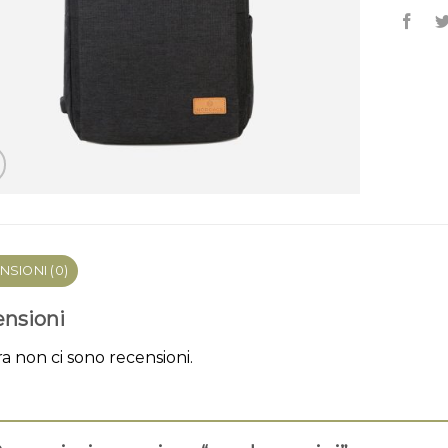
NSIONI (0)
nsioni
a non ci sono recensioni.