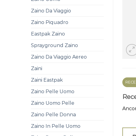
Zaino Da Viaggio
Zaino Piquadro
Eastpak Zaino
Sprayground Zaino
Zaino Da Viaggio Aereo
Zaini
Zaini Eastpak
RECE
Zaino Pelle Uomo
Rece
Zaino Uomo Pelle
Ancor
Zaino Pelle Donna
Zaino In Pelle Uomo