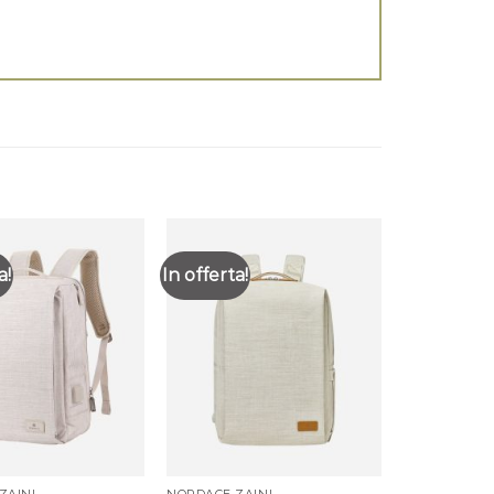
a!
In offerta!