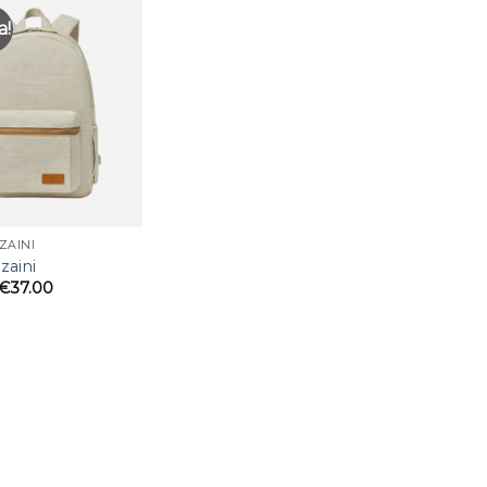
a!
ZAINI
zaini
€
37.00