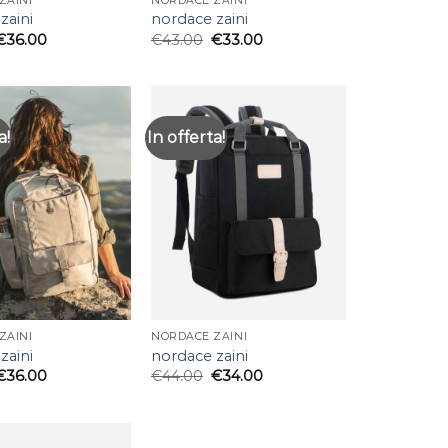
ZAINI
NORDACE ZAINI
zaini
nordace zaini
€
36.00
€
43.00
€
33.00
a!
In offerta!
ZAINI
NORDACE ZAINI
zaini
nordace zaini
€
36.00
€
44.00
€
34.00