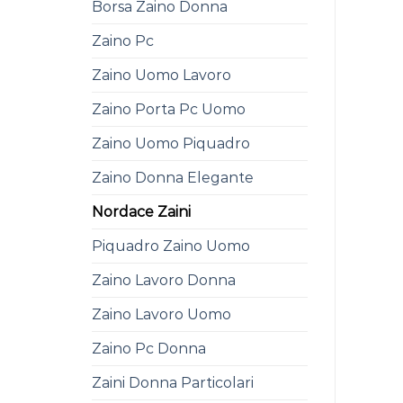
Borsa Zaino Donna
Zaino Pc
Zaino Uomo Lavoro
Zaino Porta Pc Uomo
Zaino Uomo Piquadro
Zaino Donna Elegante
Nordace Zaini
Piquadro Zaino Uomo
Zaino Lavoro Donna
Zaino Lavoro Uomo
Zaino Pc Donna
Zaini Donna Particolari