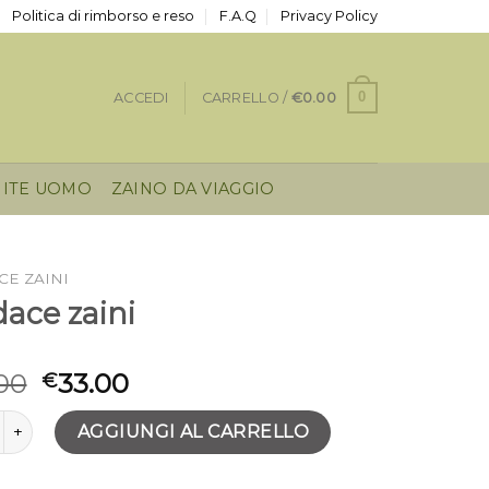
Politica di rimborso e reso
F.A.Q
Privacy Policy
0
ACCEDI
CARRELLO /
€
0.00
NITE UOMO
ZAINO DA VIAGGIO
E ZAINI
ace zaini
00
33.00
€
zaini quantità
AGGIUNGI AL CARRELLO