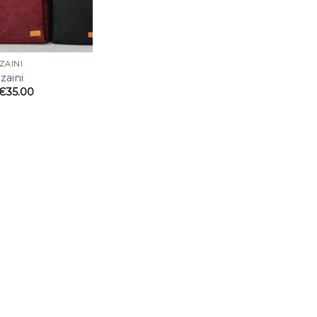
ZAINI
zaini
€
35.00