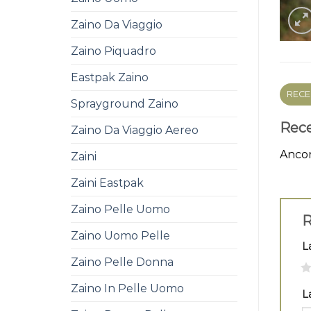
Zaino Da Viaggio
Zaino Piquadro
Eastpak Zaino
RECE
Sprayground Zaino
Rece
Zaino Da Viaggio Aereo
Ancor
Zaini
Zaini Eastpak
Zaino Pelle Uomo
R
Zaino Uomo Pelle
L
Zaino Pelle Donna
1
Zaino In Pelle Uomo
L