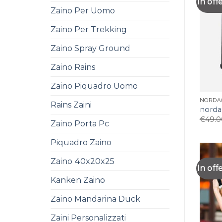
In off
Zaino Per Uomo
Zaino Per Trekking
Zaino Spray Ground
Zaino Rains
Zaino Piquadro Uomo
NORDAC
Rains Zaini
nordac
€
49.0
Zaino Porta Pc
Piquadro Zaino
Zaino 40x20x25
In off
Kanken Zaino
Zaino Mandarina Duck
Zaini Personalizzati