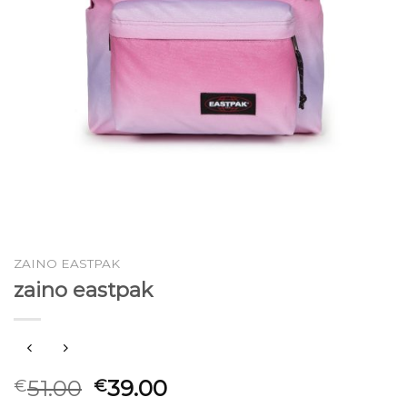
ZAINO EASTPAK
zaino eastpak
51.00
39.00
€
€