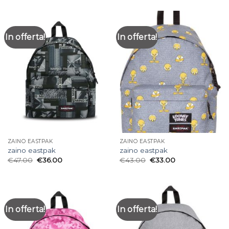
In offerta!
In offerta!
ZAINO EASTPAK
ZAINO EASTPAK
zaino eastpak
zaino eastpak
€
47.00
€
36.00
€
43.00
€
33.00
In offerta!
In offerta!