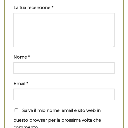
La tua recensione
*
Nome
*
Email
*
Salva il mio nome, email e sito web in
questo browser per la prossima volta che
commento.