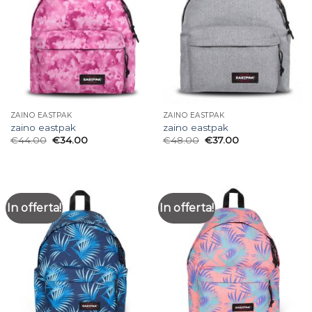
ZAINO EASTPAK
ZAINO EASTPAK
zaino eastpak
zaino eastpak
€
44.00
€
34.00
€
48.00
€
37.00
In offerta!
In offerta!