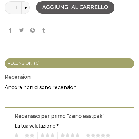
zaino eastpak quantità
AGGIUNGI AL CARRELLO
RECENSIONI (0)
Recensioni
Ancora non ci sono recensioni.
Recensisci per primo “zaino eastpak”
La tua valutazione
*
1
2
3
4
5