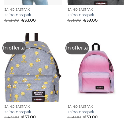
ZAINO EASTPAK
ZAINO EASTPAK
zaino eastpak
zaino eastpak
€
43.00
€
33.00
€
51.00
€
39.00
In offerta!
In offerta!
ZAINO EASTPAK
ZAINO EASTPAK
zaino eastpak
zaino eastpak
€
43.00
€
33.00
€
51.00
€
39.00