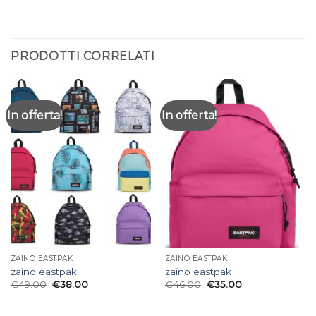
PRODOTTI CORRELATI
In offerta!
In offerta!
ZAINO EASTPAK
ZAINO EASTPAK
zaino eastpak
zaino eastpak
€
49.00
€
38.00
€
46.00
€
35.00