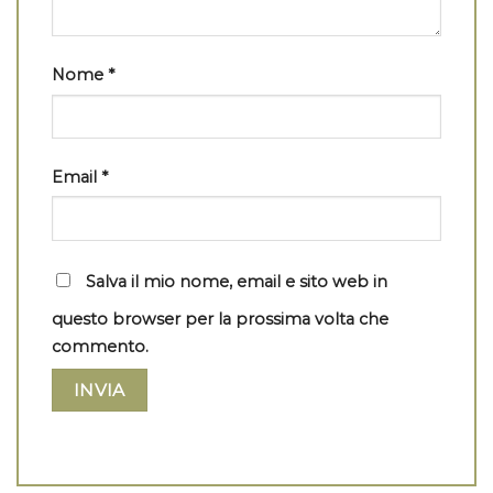
Nome
*
Email
*
Salva il mio nome, email e sito web in
questo browser per la prossima volta che
commento.