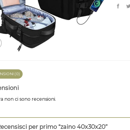
NSIONI (0)
nsioni
a non ci sono recensioni.
ecensisci per primo “zaino 40x30x20”