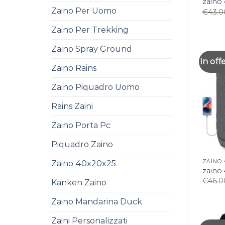
zaino
Zaino Per Uomo
€
43.0
Zaino Per Trekking
Zaino Spray Ground
In off
Zaino Rains
Zaino Piquadro Uomo
Rains Zaini
Zaino Porta Pc
Piquadro Zaino
ZAINO 
Zaino 40x20x25
zaino
€
46.0
Kanken Zaino
Zaino Mandarina Duck
Zaini Personalizzati