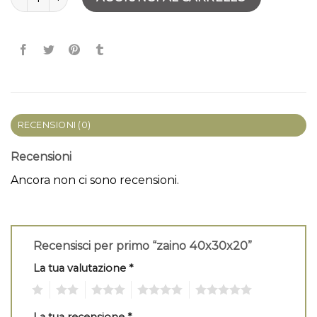
RECENSIONI (0)
Recensioni
Ancora non ci sono recensioni.
Recensisci per primo “zaino 40x30x20”
La tua valutazione
*
1
2
3
4
5
La tua recensione
*