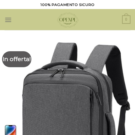
Salta
100% PAGAMENTO SICURO
ai
contenuti
0
In offerta!