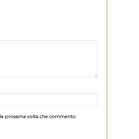
r la prossima volta che commento.