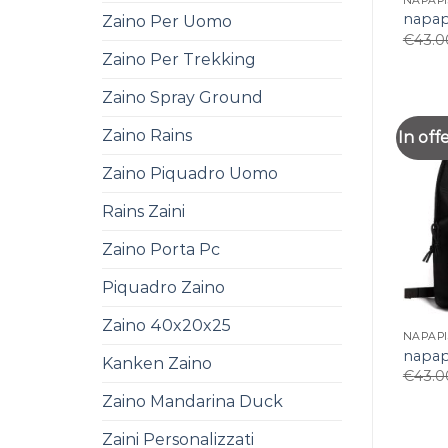
NAPAPI
napapi
Zaino Per Uomo
€
43.0
Zaino Per Trekking
Zaino Spray Ground
Zaino Rains
In off
Zaino Piquadro Uomo
Rains Zaini
Zaino Porta Pc
Piquadro Zaino
Zaino 40x20x25
NAPAPI
napapi
Kanken Zaino
€
43.0
Zaino Mandarina Duck
Zaini Personalizzati