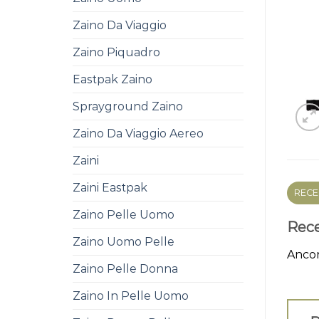
Zaino Da Viaggio
Zaino Piquadro
Eastpak Zaino
Sprayground Zaino
Zaino Da Viaggio Aereo
Zaini
Zaini Eastpak
RECE
Zaino Pelle Uomo
Rece
Zaino Uomo Pelle
Ancor
Zaino Pelle Donna
Zaino In Pelle Uomo