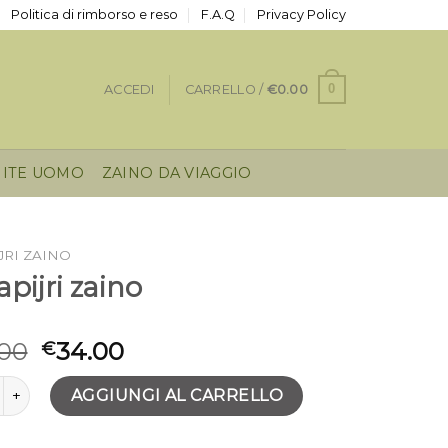
Politica di rimborso e reso
F.A.Q
Privacy Policy
0
ACCEDI
CARRELLO /
€
0.00
NITE UOMO
ZAINO DA VIAGGIO
JRI ZAINO
pijri zaino
00
34.00
€
i zaino quantità
AGGIUNGI AL CARRELLO