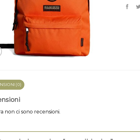
NSIONI (0)
nsioni
a non ci sono recensioni.