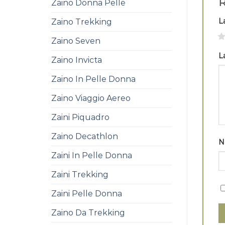
R
Zaino Donna Pelle
L
Zaino Trekking
1
Zaino Seven
L
Zaino Invicta
Zaino In Pelle Donna
Zaino Viaggio Aereo
Zaini Piquadro
Zaino Decathlon
N
Zaini In Pelle Donna
Zaini Trekking
Zaini Pelle Donna
Zaino Da Trekking