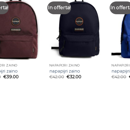
erta!
In offerta!
In offert
JRI ZAINO
NAPAPIJRI ZAINO
NAPAPIJRI
jri zaino
napapijri zaino
napapijri
0
€
39.00
€
42.00
€
32.00
€
42.00