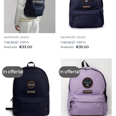
NAPAPIJRI ZAINO
NAPAPIJRI ZAINO
napapijri zaino
napapijri zaino
€
43.00
€
33.00
€
46.00
€
35.00
In offerta!
In offerta!