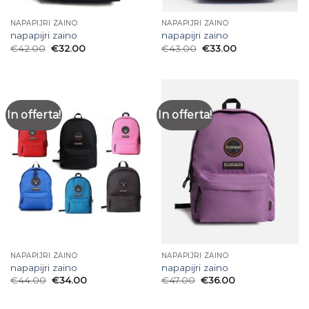
NAPAPIJRI ZAINO
NAPAPIJRI ZAINO
napapijri zaino
napapijri zaino
€
42.00
€
32.00
€
43.00
€
33.00
In offerta!
In offerta!
NAPAPIJRI ZAINO
NAPAPIJRI ZAINO
napapijri zaino
napapijri zaino
€
44.00
€
34.00
€
47.00
€
36.00