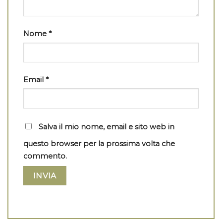
Nome
*
Email
*
Salva il mio nome, email e sito web in
questo browser per la prossima volta che
commento.