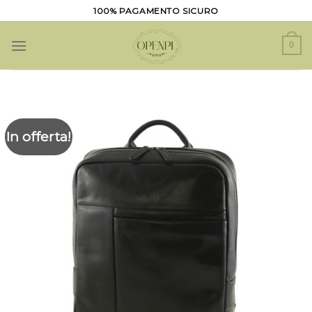
Salta
100% PAGAMENTO SICURO
ai
contenuti
0
In offerta!