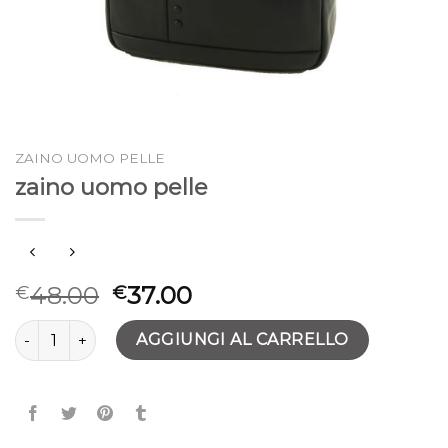
ZAINO UOMO PELLE
zaino uomo pelle
48.00
37.00
€
€
zaino uomo pelle quantità
AGGIUNGI AL CARRELLO