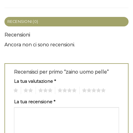
RECENSIONI (0)
Recensioni
Ancora non ci sono recensioni.
Recensisci per primo “zaino uomo pelle”
La tua valutazione
*
1
2
3
4
5
La tua recensione
*