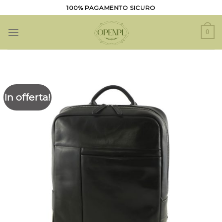
Salta
100% PAGAMENTO SICURO
ai
contenuti
0
In offerta!