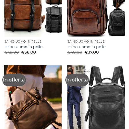
ZAINO UOMO IN PELLE
ZAINO UOMO IN PELLE
zaino uomo in pelle
zaino uomo in pelle
€
49.00
€
38.00
€
48.00
€
37.00
In offerta!
In offerta!