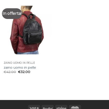
In offerta!
ZAINO UOMO IN PELLE
zaino uomo in pelle
€
42.00
€
32.00