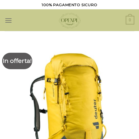
Salta
100% PAGAMENTO SICURO
ai
contenuti
0
In offerta!