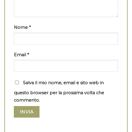
Nome
*
Email
*
Salva il mio nome, email e sito web in
questo browser per la prossima volta che
commento.