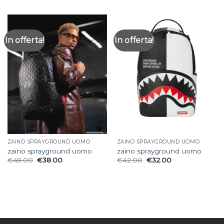
In offerta!
In offerta!
ZAINO SPRAYGROUND UOMO
ZAINO SPRAYGROUND UOMO
zaino sprayground uomo
zaino sprayground uomo
€
49.00
€
38.00
€
42.00
€
32.00