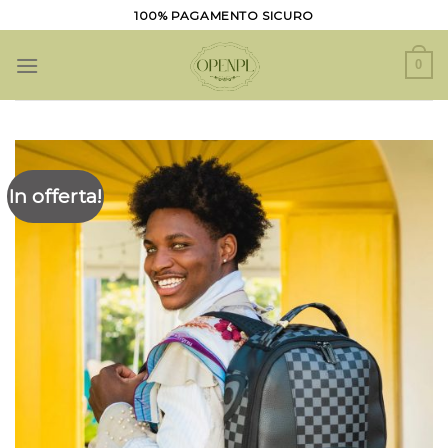
Salta
100% PAGAMENTO SICURO
ai
contenuti
0
In offerta!