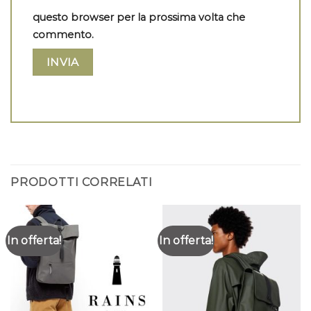
questo browser per la prossima volta che
commento.
PRODOTTI CORRELATI
In offerta!
In offerta!