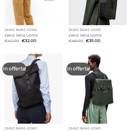
ZAINO RAINS UOMO
ZAINO RAINS UOMO
zaino rains uomo
zaino rains uomo
€
42.00
€
32.00
€
46.00
€
35.00
In offerta!
In offerta!
ZAINO RAINS UOMO
ZAINO RAINS UOMO