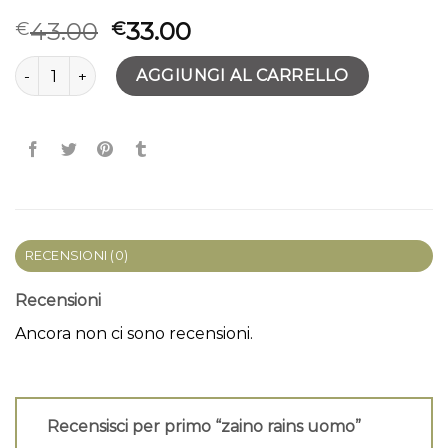
43.00
33.00
€
€
zaino rains uomo quantità
AGGIUNGI AL CARRELLO
RECENSIONI (0)
Recensioni
Ancora non ci sono recensioni.
Recensisci per primo “zaino rains uomo”