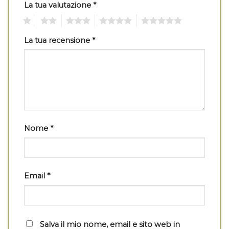
La tua valutazione
*
1
2
3
4
5
La tua recensione
*
Nome
*
Email
*
Salva il mio nome, email e sito web in