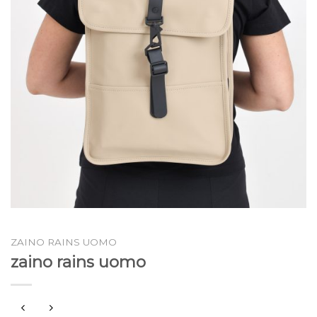
ZAINO RAINS UOMO
zaino rains uomo