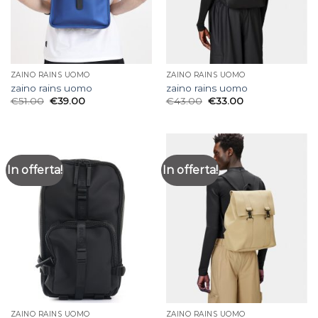
ZAINO RAINS UOMO
ZAINO RAINS UOMO
zaino rains uomo
zaino rains uomo
€
51.00
€
39.00
€
43.00
€
33.00
In offerta!
In offerta!
ZAINO RAINS UOMO
ZAINO RAINS UOMO