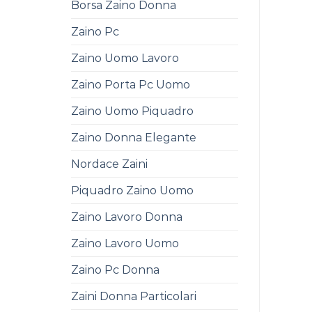
Borsa Zaino Donna
Zaino Pc
Zaino Uomo Lavoro
Zaino Porta Pc Uomo
Zaino Uomo Piquadro
Zaino Donna Elegante
Nordace Zaini
Piquadro Zaino Uomo
Zaino Lavoro Donna
Zaino Lavoro Uomo
Zaino Pc Donna
Zaini Donna Particolari