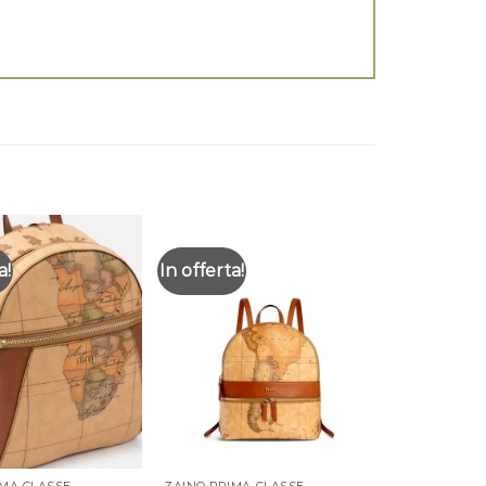
a!
In offerta!