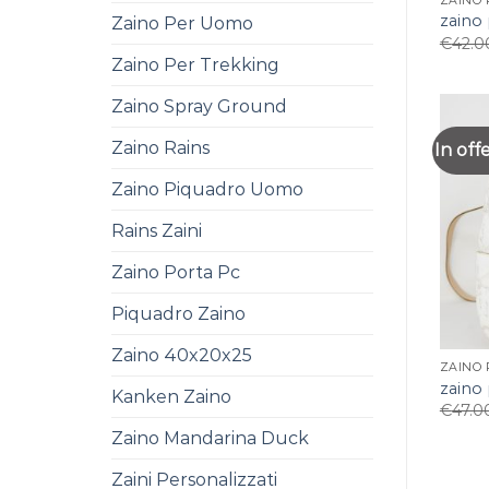
ZAINO 
zaino 
Zaino Per Uomo
€
42.0
Zaino Per Trekking
Zaino Spray Ground
Zaino Rains
In off
Zaino Piquadro Uomo
Rains Zaini
Zaino Porta Pc
Piquadro Zaino
Zaino 40x20x25
ZAINO 
zaino 
Kanken Zaino
€
47.0
Zaino Mandarina Duck
Zaini Personalizzati