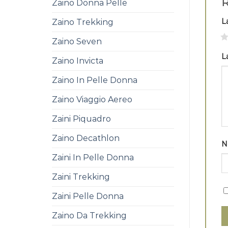
R
Zaino Donna Pelle
L
Zaino Trekking
1
Zaino Seven
L
Zaino Invicta
Zaino In Pelle Donna
Zaino Viaggio Aereo
Zaini Piquadro
Zaino Decathlon
N
Zaini In Pelle Donna
Zaini Trekking
Zaini Pelle Donna
Zaino Da Trekking