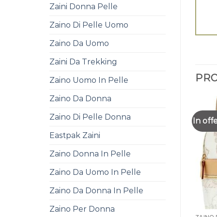
Zaini Donna Pelle
Zaino Di Pelle Uomo
Zaino Da Uomo
Zaini Da Trekking
PRO
Zaino Uomo In Pelle
Zaino Da Donna
Zaino Di Pelle Donna
In off
Eastpak Zaini
Zaino Donna In Pelle
Zaino Da Uomo In Pelle
Zaino Da Donna In Pelle
Zaino Per Donna