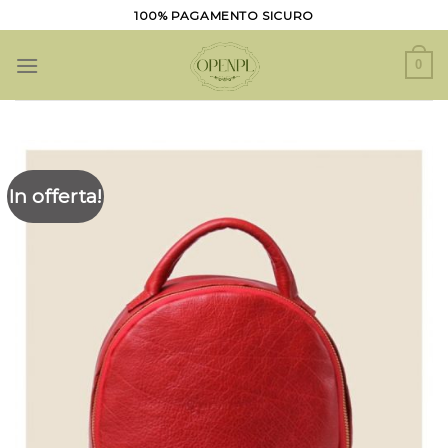
Salta
100% PAGAMENTO SICURO
ai
contenuti
0
In offerta!