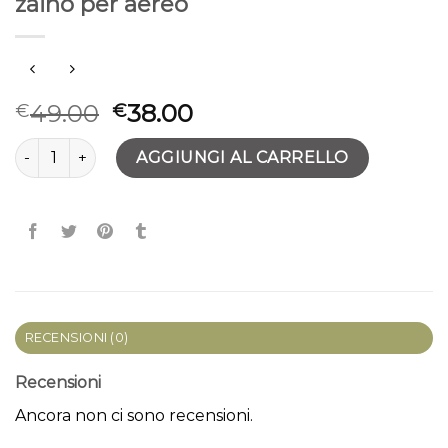
zaino per aereo
49.00
38.00
€
€
zaino per aereo quantità
AGGIUNGI AL CARRELLO
RECENSIONI (0)
Recensioni
Ancora non ci sono recensioni.