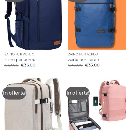
ZAINO PER AEREO
ZAINO PER AEREO
zaino per aereo
zaino per aereo
€
47.00
€
36.00
€
43.00
€
33.00
In offerta!
In offerta!