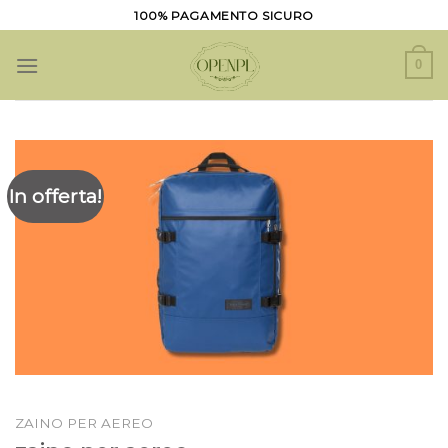
Salta
100% PAGAMENTO SICURO
ai
contenuti
0
In offerta!
ZAINO PER AEREO