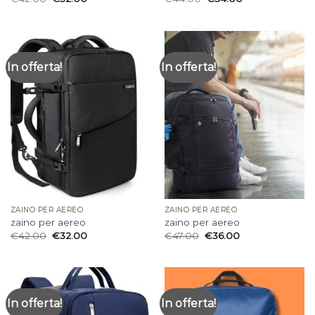
In offerta!
In offerta!
ZAINO PER AEREO
ZAINO PER AEREO
zaino per aereo
zaino per aereo
€
42.00
€
32.00
€
47.00
€
36.00
In offerta!
In offerta!