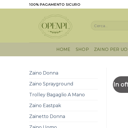
Salta
100% PAGAMENTO SICURO
ai
contenuti
Cerca:
HOME
SHOP
ZAINO PER U
Zaino Donna
In of
Zaino Sprayground
Trolley Bagaglio A Mano
Zaino Eastpak
Zainetto Donna
Zaino Uomo