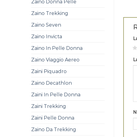
Zaino Donna Pelle
Zaino Trekking
Zaino Seven
R
Zaino Invicta
L
Zaino In Pelle Donna
1
Zaino Viaggio Aereo
L
Zaini Piquadro
Zaino Decathlon
Zaini In Pelle Donna
Zaini Trekking
N
Zaini Pelle Donna
Zaino Da Trekking