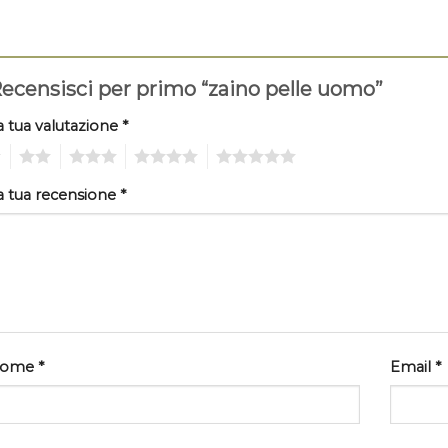
ecensisci per primo “zaino pelle uomo”
a tua valutazione
*
2
3
4
5
a tua recensione
*
ome
*
Email
*