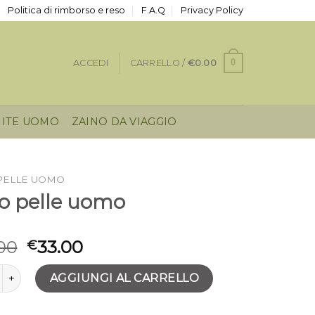
Politica di rimborso e reso
F.A.Q
Privacy Policy
0
ACCEDI
CARRELLO /
€
0.00
NITE UOMO
ZAINO DA VIAGGIO
PELLE UOMO
no pelle uomo
00
33.00
€
elle uomo quantità
AGGIUNGI AL CARRELLO