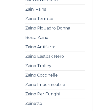
Zaini Rains
Zaino Termico
Zaino Piquadro Donna
Borsa Zaino
Zaino Antifurto
Zaino Eastpak Nero
Zaino Trolley
Zaino Coccinelle
Zaino Impermeabile
Zaino Per Funghi
Zainetto