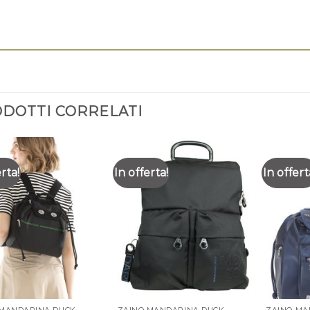
DOTTI CORRELATI
erta!
In offerta!
In offert