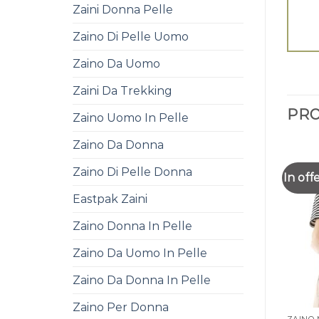
Zaini Donna Pelle
Zaino Di Pelle Uomo
Zaino Da Uomo
Zaini Da Trekking
PRO
Zaino Uomo In Pelle
Zaino Da Donna
Zaino Di Pelle Donna
In off
Eastpak Zaini
Zaino Donna In Pelle
Zaino Da Uomo In Pelle
Zaino Da Donna In Pelle
Zaino Per Donna