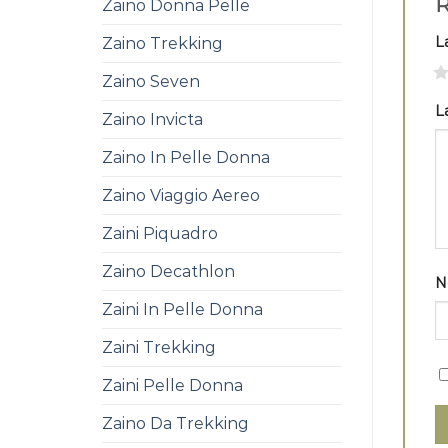
R
Zaino Donna Pelle
L
Zaino Trekking
1
Zaino Seven
L
Zaino Invicta
Zaino In Pelle Donna
Zaino Viaggio Aereo
Zaini Piquadro
Zaino Decathlon
N
Zaini In Pelle Donna
Zaini Trekking
Zaini Pelle Donna
Zaino Da Trekking