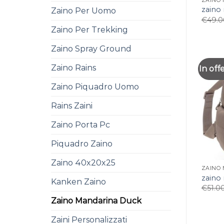
ZAINO
zaino
Zaino Per Uomo
€
49.0
Zaino Per Trekking
Zaino Spray Ground
Zaino Rains
In off
Zaino Piquadro Uomo
Rains Zaini
Zaino Porta Pc
Piquadro Zaino
Zaino 40x20x25
ZAINO
zaino
Kanken Zaino
€
51.0
Zaino Mandarina Duck
Zaini Personalizzati