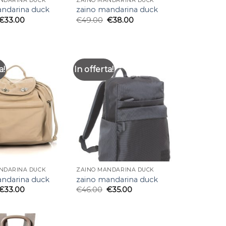
NDARINA DUCK
ZAINO MANDARINA DUCK
andarina duck
zaino mandarina duck
€
33.00
€
49.00
€
38.00
a!
In offerta!
NDARINA DUCK
ZAINO MANDARINA DUCK
andarina duck
zaino mandarina duck
€
33.00
€
46.00
€
35.00