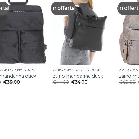
erta!
In offerta!
In offert
 MANDARINA DUCK
ZAINO MANDARINA DUCK
ZAINO MA
 mandarina duck
zaino mandarina duck
zaino m
0
€
39.00
€
44.00
€
34.00
€
49.00