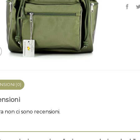
NSIONI (0)
nsioni
a non ci sono recensioni.