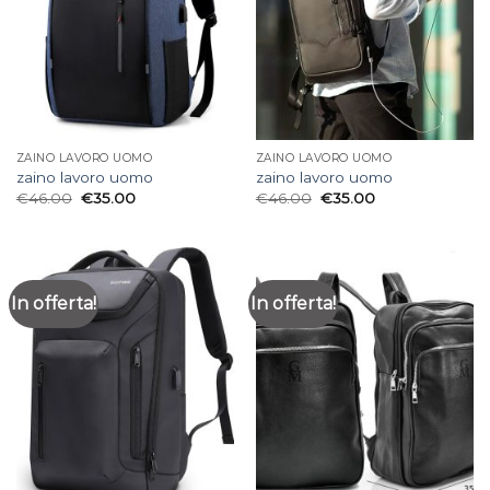
ZAINO LAVORO UOMO
ZAINO LAVORO UOMO
zaino lavoro uomo
zaino lavoro uomo
€
46.00
€
35.00
€
46.00
€
35.00
In offerta!
In offerta!