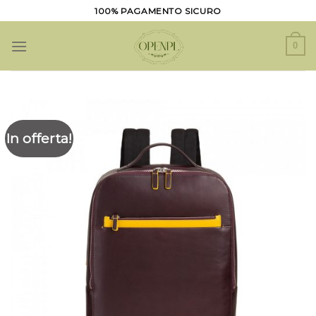
Salta
100% PAGAMENTO SICURO
ai
contenuti
0
In offerta!