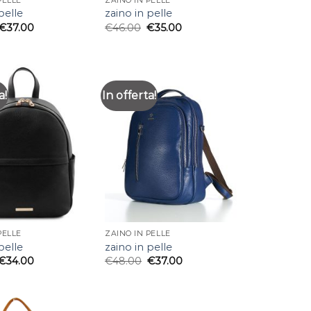
PELLE
ZAINO IN PELLE
pelle
zaino in pelle
€
37.00
€
46.00
€
35.00
a!
In offerta!
PELLE
ZAINO IN PELLE
pelle
zaino in pelle
€
34.00
€
48.00
€
37.00