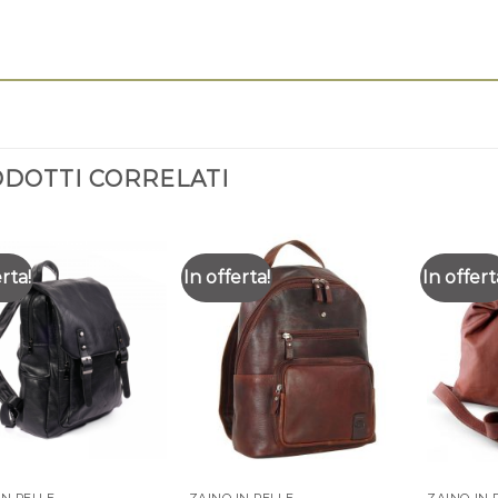
DOTTI CORRELATI
erta!
In offerta!
In offert