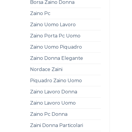
Borsa Zaino Donna
Zaino Pc
Zaino Uomo Lavoro
Zaino Porta Pc Uomo
Zaino Uomo Piquadro
Zaino Donna Elegante
Nordace Zaini
Piquadro Zaino Uomo
Zaino Lavoro Donna
Zaino Lavoro Uomo
Zaino Pc Donna
Zaini Donna Particolari