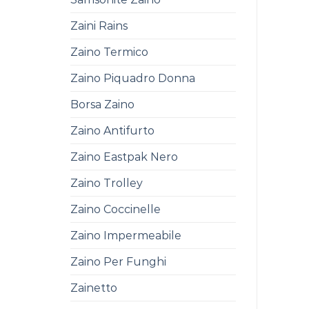
Zaini Rains
Zaino Termico
Zaino Piquadro Donna
Borsa Zaino
Zaino Antifurto
Zaino Eastpak Nero
Zaino Trolley
Zaino Coccinelle
Zaino Impermeabile
Zaino Per Funghi
Zainetto