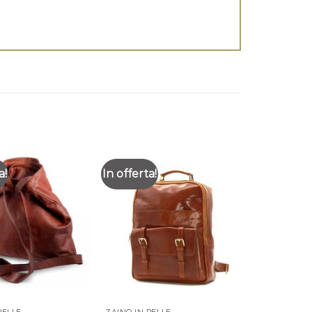
a!
In offerta!