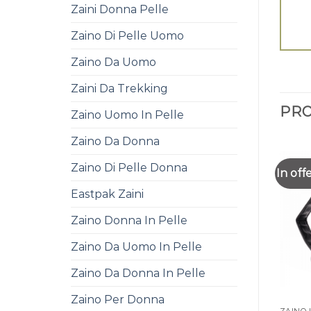
Zaini Donna Pelle
Zaino Di Pelle Uomo
Zaino Da Uomo
Zaini Da Trekking
PRO
Zaino Uomo In Pelle
Zaino Da Donna
Zaino Di Pelle Donna
In off
Eastpak Zaini
Zaino Donna In Pelle
Zaino Da Uomo In Pelle
Zaino Da Donna In Pelle
Zaino Per Donna