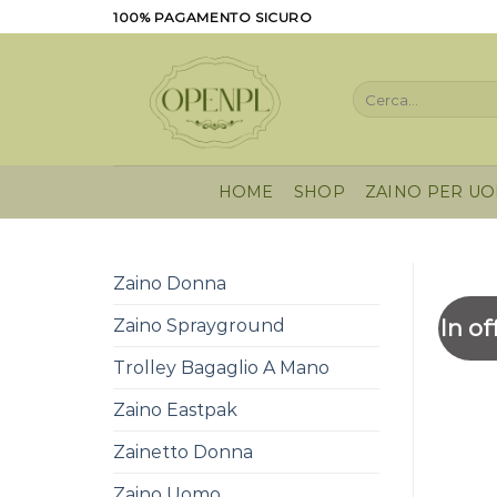
Salta
100% PAGAMENTO SICURO
ai
contenuti
Cerca:
HOME
SHOP
ZAINO PER U
Zaino Donna
In of
Zaino Sprayground
Trolley Bagaglio A Mano
Zaino Eastpak
Zainetto Donna
Zaino Uomo