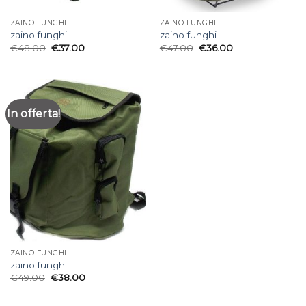
ZAINO FUNGHI
ZAINO FUNGHI
zaino funghi
zaino funghi
€
48.00
€
37.00
€
47.00
€
36.00
In offerta!
ZAINO FUNGHI
zaino funghi
€
49.00
€
38.00