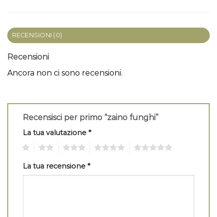
RECENSIONI (0)
Recensioni
Ancora non ci sono recensioni.
Recensisci per primo “zaino funghi”
La tua valutazione
*
1
2
3
4
5
La tua recensione
*