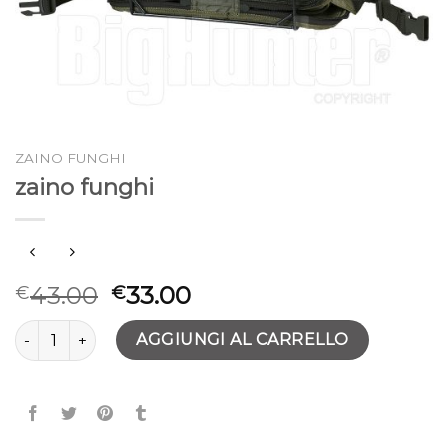
ZAINO FUNGHI
zaino funghi
43.00
33.00
€
€
zaino funghi quantità
AGGIUNGI AL CARRELLO