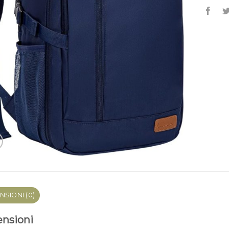
NSIONI (0)
nsioni