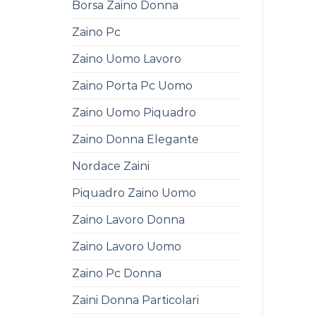
Borsa Zaino Donna
Zaino Pc
Zaino Uomo Lavoro
Zaino Porta Pc Uomo
Zaino Uomo Piquadro
Zaino Donna Elegante
Nordace Zaini
Piquadro Zaino Uomo
Zaino Lavoro Donna
Zaino Lavoro Uomo
Zaino Pc Donna
Zaini Donna Particolari