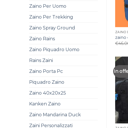
Zaino Per Uomo
Zaino Per Trekking
Zaino Spray Ground
ZAINO 
zaino 
Zaino Rains
€
46.0
Zaino Piquadro Uomo
Rains Zaini
Zaino Porta Pc
In off
Piquadro Zaino
Zaino 40x20x25
Kanken Zaino
Zaino Mandarina Duck
Zaini Personalizzati