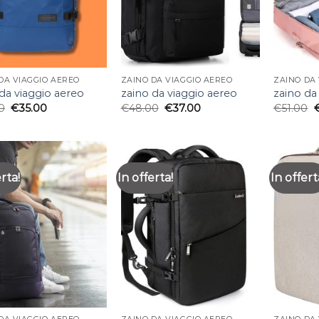
DA VIAGGIO AEREO
ZAINO DA VIAGGIO AEREO
ZAINO DA
da viaggio aereo
zaino da viaggio aereo
zaino da
0
€
35.00
€
48.00
€
37.00
€
51.00
erta!
In offerta!
In offert