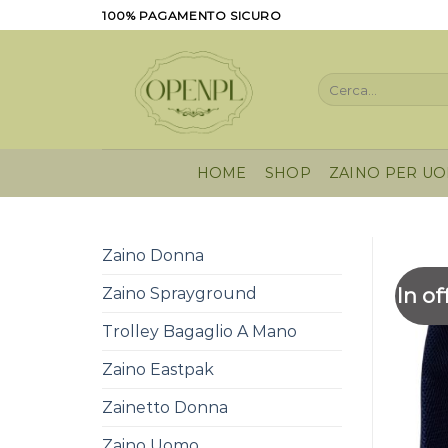
Salta
100% PAGAMENTO SICURO
ai
contenuti
Cerca:
HOME
SHOP
ZAINO PER U
Zaino Donna
In of
Zaino Sprayground
Trolley Bagaglio A Mano
Zaino Eastpak
Zainetto Donna
Zaino Uomo