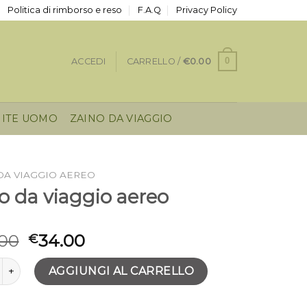
Politica di rimborso e reso
F.A.Q
Privacy Policy
0
ACCEDI
CARRELLO /
€
0.00
NITE UOMO
ZAINO DA VIAGGIO
DA VIAGGIO AEREO
o da viaggio aereo
00
34.00
€
 viaggio aereo quantità
AGGIUNGI AL CARRELLO