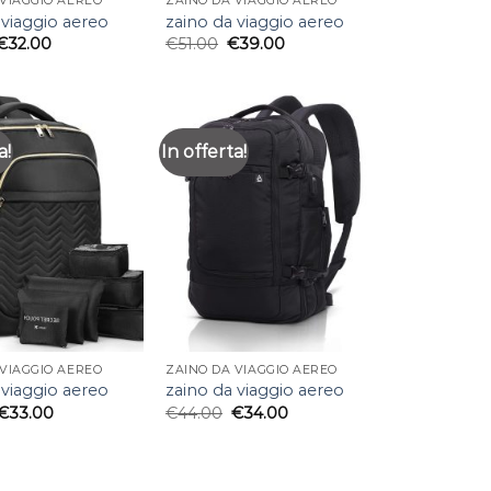
 VIAGGIO AEREO
ZAINO DA VIAGGIO AEREO
 viaggio aereo
zaino da viaggio aereo
€
32.00
€
51.00
€
39.00
a!
In offerta!
 VIAGGIO AEREO
ZAINO DA VIAGGIO AEREO
 viaggio aereo
zaino da viaggio aereo
€
33.00
€
44.00
€
34.00