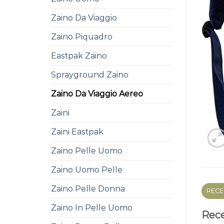
Zaino Da Viaggio
Zaino Piquadro
Eastpak Zaino
Sprayground Zaino
Zaino Da Viaggio Aereo
Zaini
Zaini Eastpak
Zaino Pelle Uomo
Zaino Uomo Pelle
Zaino Pelle Donna
RECE
Zaino In Pelle Uomo
Rece