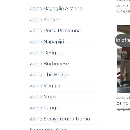
ZAINO 
zaino 
Zaino Bagaglio A Mano
€
44.0
Zaino Kanken
Zaino Porta Pc Donna
In off
Zaino Napapijri
Zaino Desigual
Zaino Borbonese
Zaino The Bridge
Zaino Viaggio
Zaino Moto
ZAINO 
zaino 
Zaino Funghi
€
46.0
Zaino Sprayground Uomo
Samsonite Zaino