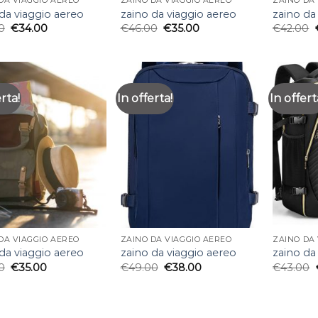
DA VIAGGIO AEREO
ZAINO DA VIAGGIO AEREO
ZAINO DA
da viaggio aereo
zaino da viaggio aereo
zaino da
0
€
34.00
€
46.00
€
35.00
€
42.00
erta!
In offerta!
In offert
DA VIAGGIO AEREO
ZAINO DA VIAGGIO AEREO
ZAINO DA
da viaggio aereo
zaino da viaggio aereo
zaino da
0
€
35.00
€
49.00
€
38.00
€
43.00