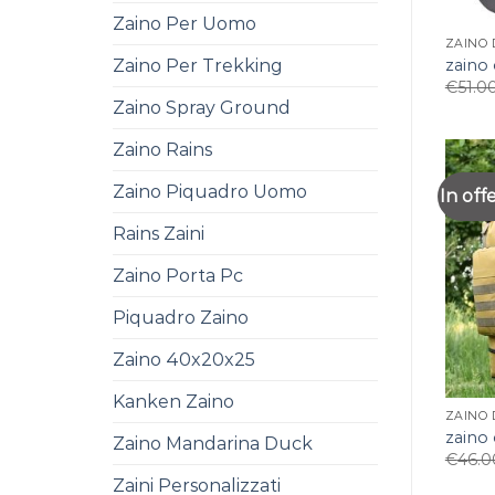
Zaino Per Uomo
ZAINO 
zaino 
Zaino Per Trekking
€
51.0
Zaino Spray Ground
Zaino Rains
Zaino Piquadro Uomo
In off
Rains Zaini
Zaino Porta Pc
Piquadro Zaino
Zaino 40x20x25
Kanken Zaino
ZAINO 
zaino 
Zaino Mandarina Duck
€
46.0
Zaini Personalizzati