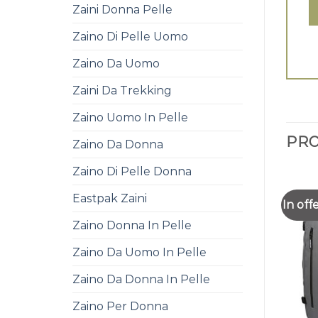
Zaini Donna Pelle
Zaino Di Pelle Uomo
Zaino Da Uomo
Zaini Da Trekking
Zaino Uomo In Pelle
PRO
Zaino Da Donna
Zaino Di Pelle Donna
Eastpak Zaini
In off
Zaino Donna In Pelle
Zaino Da Uomo In Pelle
Zaino Da Donna In Pelle
Zaino Per Donna