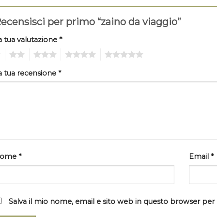
ecensisci per primo “zaino da viaggio”
a tua valutazione
*
2
3
4
5
a tua recensione
*
ome
*
Email
*
Salva il mio nome, email e sito web in questo browser pe