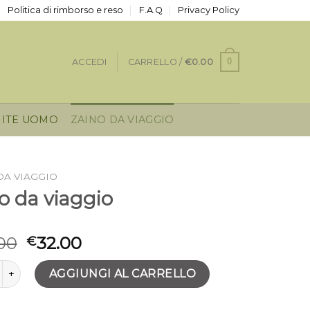
Politica di rimborso e reso
F.A.Q
Privacy Policy
0
ACCEDI
CARRELLO /
€
0.00
NITE UOMO
ZAINO DA VIAGGIO
DA VIAGGIO
o da viaggio
00
32.00
€
 viaggio quantità
AGGIUNGI AL CARRELLO