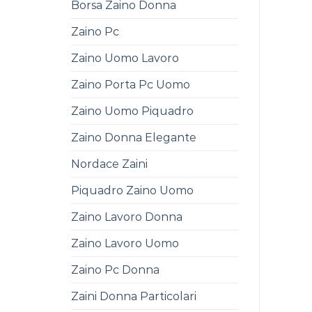
Borsa Zaino Donna
Zaino Pc
Zaino Uomo Lavoro
Zaino Porta Pc Uomo
Zaino Uomo Piquadro
Zaino Donna Elegante
Nordace Zaini
Piquadro Zaino Uomo
Zaino Lavoro Donna
Zaino Lavoro Uomo
Zaino Pc Donna
Zaini Donna Particolari