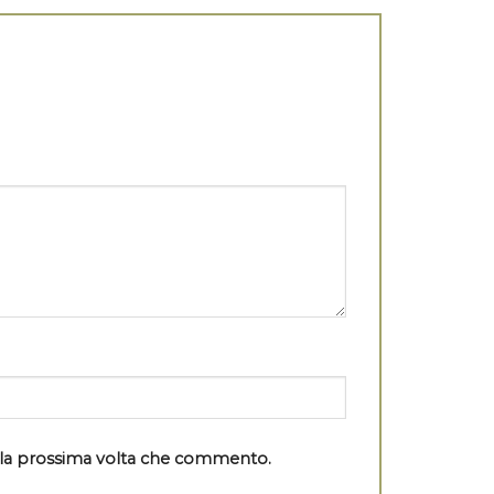
r la prossima volta che commento.