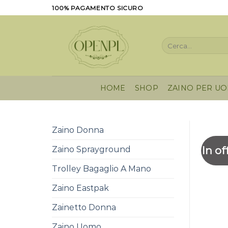
Salta
100% PAGAMENTO SICURO
ai
contenuti
Cerca:
HOME
SHOP
ZAINO PER U
Zaino Donna
In of
Zaino Sprayground
Trolley Bagaglio A Mano
Zaino Eastpak
Zainetto Donna
Zaino Uomo