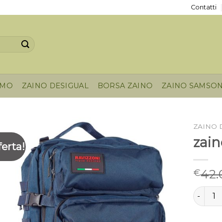
Contatti
OMO
ZAINO DESIGUAL
BORSA ZAINO
ZAINO SAMSO
ZAINO 
zain
ferta!
42.
€
zaino da