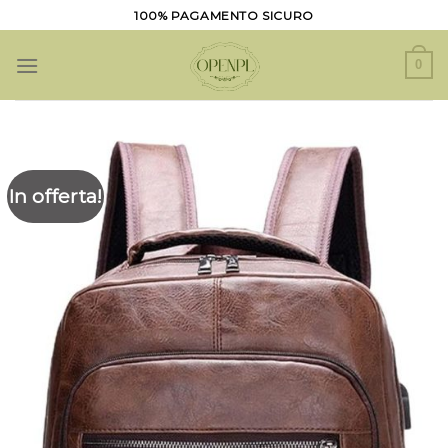
Salta
100% PAGAMENTO SICURO
ai
contenuti
0
In offerta!