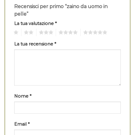
Recensisci per primo “zaino da uomo in
pelle”
La tua valutazione
*
1
2
3
4
5
La tua recensione
*
Nome
*
Email
*