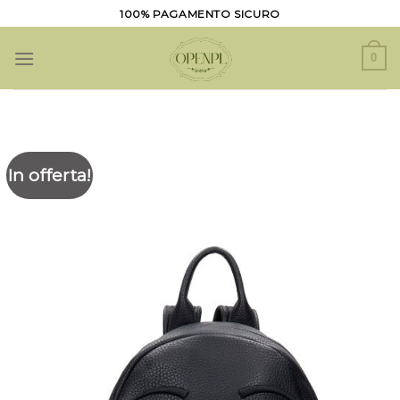
Salta
100% PAGAMENTO SICURO
ai
contenuti
0
In offerta!