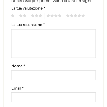
Recensisci per primo “zaino chiara ferragni”
La tua valutazione
*
1
2
3
4
5
La tua recensione
*
Nome
*
Email
*