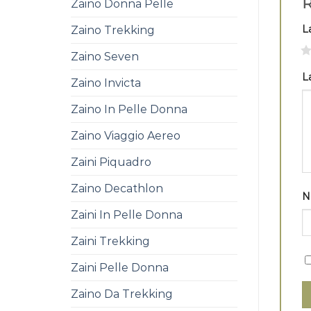
R
Zaino Donna Pelle
L
Zaino Trekking
1
Zaino Seven
L
Zaino Invicta
Zaino In Pelle Donna
Zaino Viaggio Aereo
Zaini Piquadro
Zaino Decathlon
N
Zaini In Pelle Donna
Zaini Trekking
Zaini Pelle Donna
Zaino Da Trekking