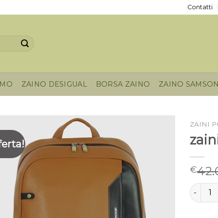
Contatti
OMO
ZAINO DESIGUAL
BORSA ZAINO
ZAINO SAMSO
ZAINI 
zain
ferta!
42.
€
zaini po