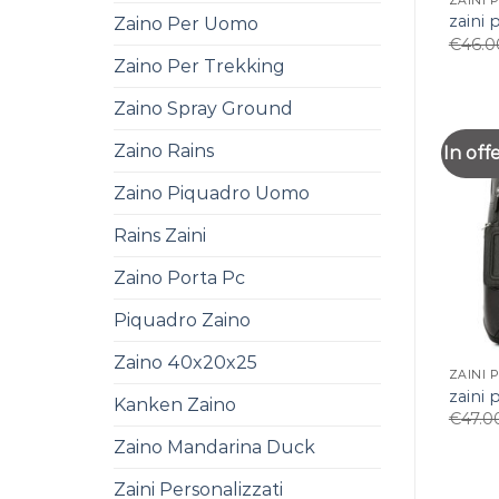
ZAINI 
zaini 
Zaino Per Uomo
€
46.0
Zaino Per Trekking
Zaino Spray Ground
Zaino Rains
In off
Zaino Piquadro Uomo
Rains Zaini
Zaino Porta Pc
Piquadro Zaino
Zaino 40x20x25
ZAINI 
zaini 
Kanken Zaino
€
47.0
Zaino Mandarina Duck
Zaini Personalizzati