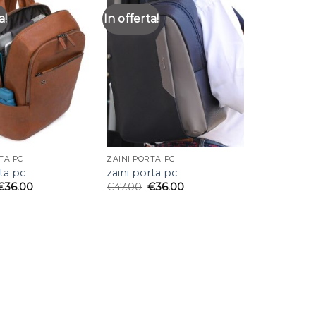
a!
In offerta!
TA PC
ZAINI PORTA PC
rta pc
zaini porta pc
€
36.00
€
47.00
€
36.00