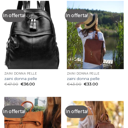
In offerta!
In offerta!
ZAINI DONNA PELLE
ZAINI DONNA PELLE
zaini donna pelle
zaini donna pelle
€
47.00
€
36.00
€
43.00
€
33.00
In offerta!
In offerta!