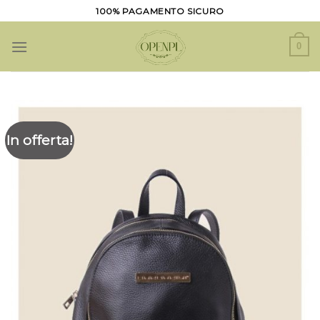
Salta
100% PAGAMENTO SICURO
ai
contenuti
0
In offerta!