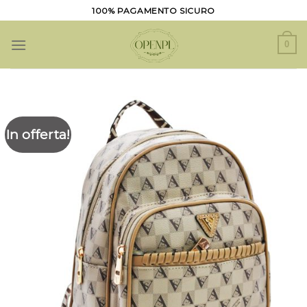
Salta
100% PAGAMENTO SICURO
ai
contenuti
0
In offerta!