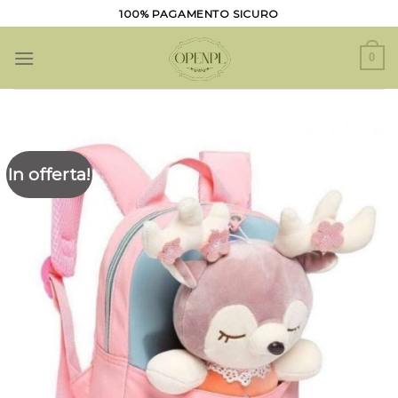
Salta
100% PAGAMENTO SICURO
ai
contenuti
0
In offerta!