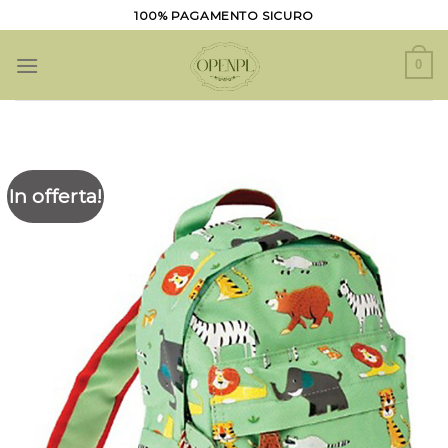
Salta
100% PAGAMENTO SICURO
ai
contenuti
0
In offerta!