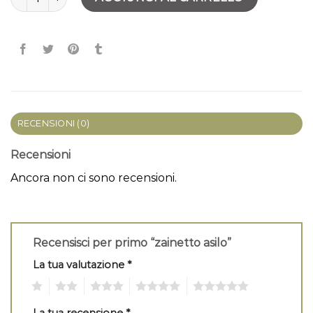
RECENSIONI (0)
Recensioni
Ancora non ci sono recensioni.
Recensisci per primo “zainetto asilo”
La tua valutazione
*
1
2
3
4
5
La tua recensione
*