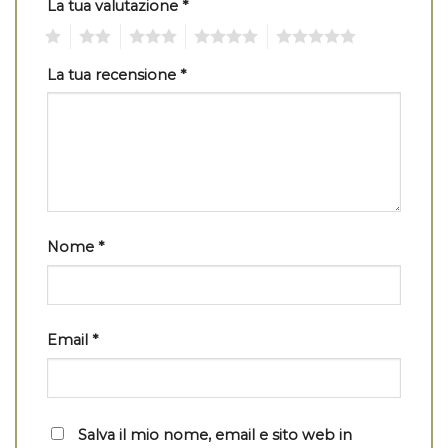
La tua valutazione
*
1
2
3
4
5
La tua recensione
*
Nome
*
Email
*
Salva il mio nome, email e sito web in