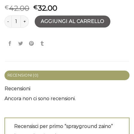
42.00
32.00
€
€
sprayground zaino quantità
AGGIUNGI AL CARRELLO
RECENSIONI (0)
Recensioni
Ancora non ci sono recensioni.
Recensisci per primo “sprayground zaino”