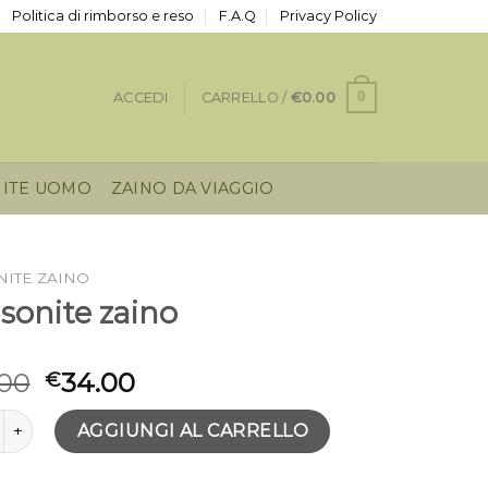
Politica di rimborso e reso
F.A.Q
Privacy Policy
0
ACCEDI
CARRELLO /
€
0.00
NITE UOMO
ZAINO DA VIAGGIO
ITE ZAINO
sonite zaino
00
34.00
€
te zaino quantità
AGGIUNGI AL CARRELLO