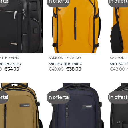
erta!
In offerta!
In offert
NITE ZAINO
SAMSONITE ZAINO
SAMSONIT
nite zaino
samsonite zaino
samsonit
0
€
34.00
€
49.00
€
38.00
€
48.00
erta!
In offerta!
In offert