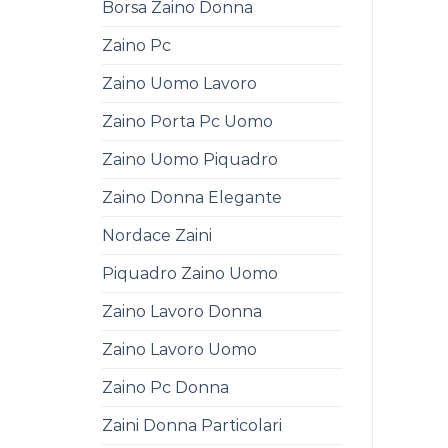
Borsa Zaino Donna
Zaino Pc
Zaino Uomo Lavoro
Zaino Porta Pc Uomo
Zaino Uomo Piquadro
Zaino Donna Elegante
Nordace Zaini
Piquadro Zaino Uomo
Zaino Lavoro Donna
Zaino Lavoro Uomo
Zaino Pc Donna
Zaini Donna Particolari