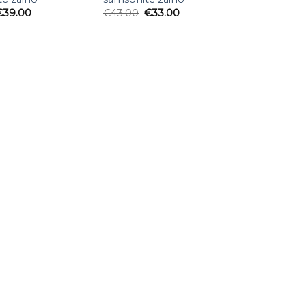
€
39.00
€
43.00
€
33.00