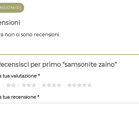
NSIONI (0)
nsioni
a non ci sono recensioni.
ecensisci per primo “samsonite zaino”
a tua valutazione
*
2
3
4
5
a tua recensione
*