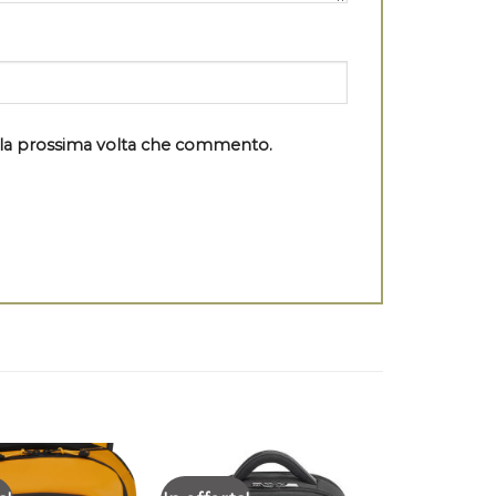
r la prossima volta che commento.