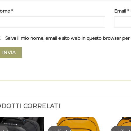
ome
*
Email
*
Salva il mio nome, email e sito web in questo browser pe
DOTTI CORRELATI