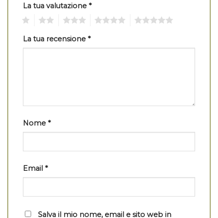
La tua valutazione
*
1
2
3
4
5
La tua recensione
*
Nome
*
Email
*
Salva il mio nome, email e sito web in