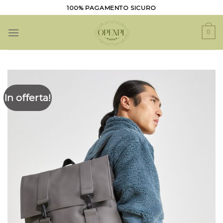
Salta
100% PAGAMENTO SICURO
ai
contenuti
0
In offerta!