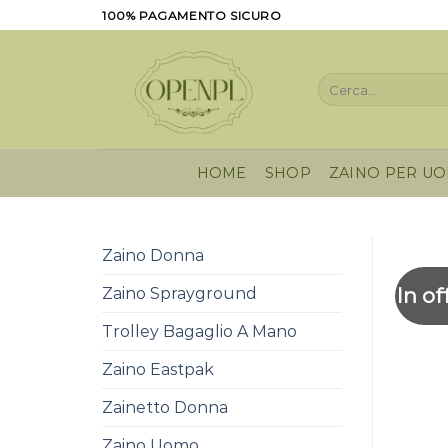
Salta
100% PAGAMENTO SICURO
ai
contenuti
Cerca:
HOME
SHOP
ZAINO PER U
Zaino Donna
In of
Zaino Sprayground
Trolley Bagaglio A Mano
Zaino Eastpak
Zainetto Donna
Zaino Uomo