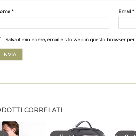
ome
*
Email
*
Salva il mio nome, email e sito web in questo browser pe
DOTTI CORRELATI