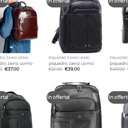
erta!
In offerta!
In offert
DRO ZAINO UOMO
PIQUADRO ZAINO UOMO
PIQUADRO
dro zaino uomo
piquadro zaino uomo
piquadr
0
€
37.00
€
51.00
€
39.00
€
49.00
erta!
In offerta!
In offert