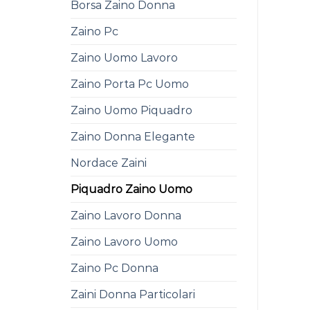
Borsa Zaino Donna
Zaino Pc
Zaino Uomo Lavoro
Zaino Porta Pc Uomo
Zaino Uomo Piquadro
Zaino Donna Elegante
Nordace Zaini
Piquadro Zaino Uomo
Zaino Lavoro Donna
Zaino Lavoro Uomo
Zaino Pc Donna
Zaini Donna Particolari