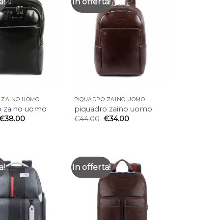
a!
In offerta!
 ZAINO UOMO
PIQUADRO ZAINO UOMO
o zaino uomo
piquadro zaino uomo
€
38.00
€
44.00
€
34.00
a!
In offerta!