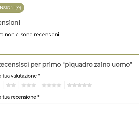
NSIONI (0)
nsioni
a non ci sono recensioni.
ecensisci per primo “piquadro zaino uomo”
a tua valutazione
*
2
3
4
5
a tua recensione
*