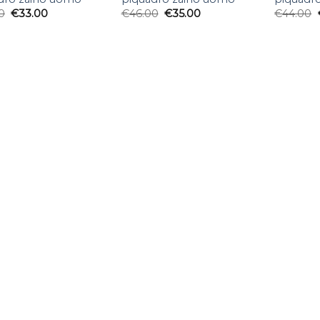
0
€
33.00
€
46.00
€
35.00
€
44.00