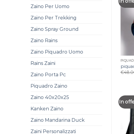
In off
Zaino Per Uomo
Zaino Per Trekking
Zaino Spray Ground
Zaino Rains
Zaino Piquadro Uomo
PIQUA
Rains Zaini
piqua
€
48.0
Zaino Porta Pc
Piquadro Zaino
Zaino 40x20x25
In off
Kanken Zaino
Zaino Mandarina Duck
Zaini Personalizzati