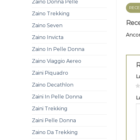
Zaino Donna Pelle
RECE
Zaino Trekking
Rece
Zaino Seven
Ancor
Zaino Invicta
Zaino In Pelle Donna
Zaino Viaggio Aereo
R
Zaini Piquadro
L
Zaino Decathlon
1
Zaini In Pelle Donna
L
Zaini Trekking
Zaini Pelle Donna
Zaino Da Trekking