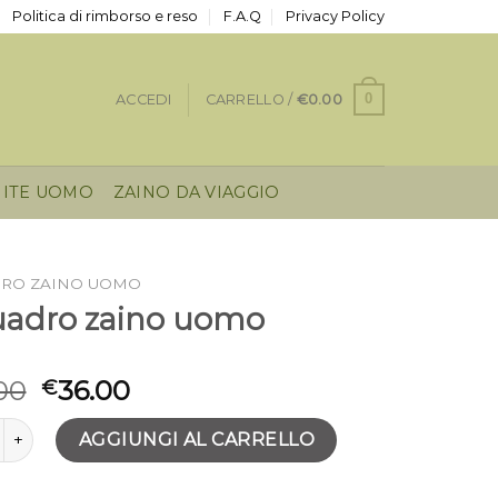
Politica di rimborso e reso
F.A.Q
Privacy Policy
0
ACCEDI
CARRELLO /
€
0.00
NITE UOMO
ZAINO DA VIAGGIO
RO ZAINO UOMO
uadro zaino uomo
00
36.00
€
o zaino uomo quantità
AGGIUNGI AL CARRELLO