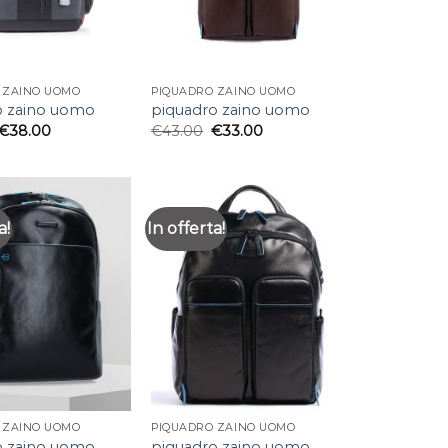
 ZAINO UOMO
PIQUADRO ZAINO UOMO
o zaino uomo
piquadro zaino uomo
€
38.00
€
43.00
€
33.00
a!
In offerta!
 ZAINO UOMO
PIQUADRO ZAINO UOMO
o zaino uomo
piquadro zaino uomo