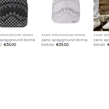
 SPRAYGROUND DONNA
ZAINO SPRAYGROUND DONNA
ZAINO SP
 sprayground donna
zaino sprayground donna
zaino s
0
€
35.00
€
43.00
€
33.00
€
51.00