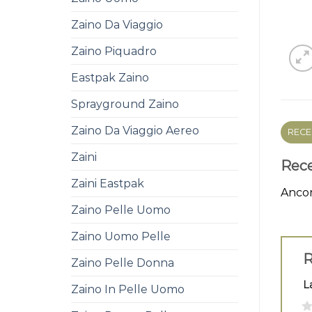
Zaino Da Viaggio
Zaino Piquadro
Eastpak Zaino
Sprayground Zaino
Zaino Da Viaggio Aereo
RECE
Zaini
Rece
Zaini Eastpak
Ancor
Zaino Pelle Uomo
Zaino Uomo Pelle
R
Zaino Pelle Donna
L
Zaino In Pelle Uomo
1