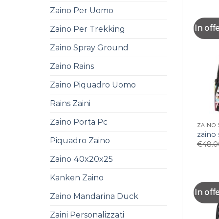
Zaino Per Uomo
In off
Zaino Per Trekking
Zaino Spray Ground
Zaino Rains
Zaino Piquadro Uomo
Rains Zaini
Zaino Porta Pc
ZAINO
zaino
Piquadro Zaino
€
48.0
Zaino 40x20x25
Kanken Zaino
In off
Zaino Mandarina Duck
Zaini Personalizzati