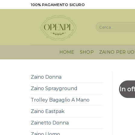
Salta
100% PAGAMENTO SICURO
ai
contenuti
Cerca:
HOME
SHOP
ZAINO PER U
Zaino Donna
In of
Zaino Sprayground
Trolley Bagaglio A Mano
Zaino Eastpak
Zainetto Donna
Zaino Uomo