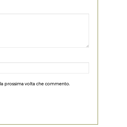
r la prossima volta che commento.