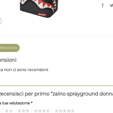
NSIONI (0)
nsioni
a non ci sono recensioni.
ecensisci per primo “zaino sprayground don
a tua valutazione
*
2
3
4
5