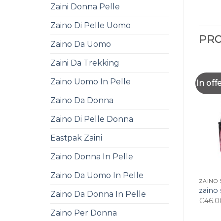
Zaini Donna Pelle
Zaino Di Pelle Uomo
PRO
Zaino Da Uomo
Zaini Da Trekking
Zaino Uomo In Pelle
In off
Zaino Da Donna
Zaino Di Pelle Donna
Eastpak Zaini
Zaino Donna In Pelle
Zaino Da Uomo In Pelle
ZAINO
zaino
Zaino Da Donna In Pelle
€
46.0
Zaino Per Donna