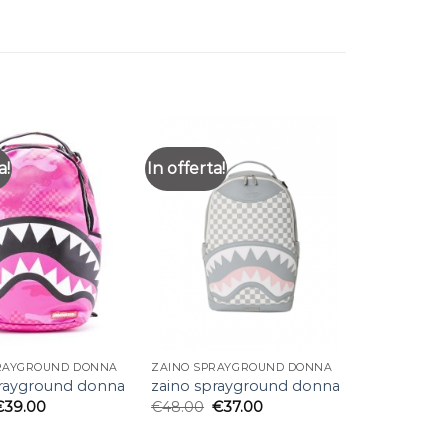
a!
In offerta!
RAYGROUND DONNA
ZAINO SPRAYGROUND DONNA
prayground donna
zaino sprayground donna
€
39.00
€
48.00
€
37.00