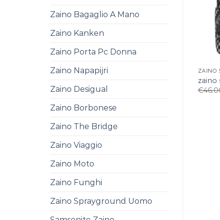
Zaino Bagaglio A Mano
Zaino Kanken
Zaino Porta Pc Donna
Zaino Napapijri
ZAINO
zaino
Zaino Desigual
€
46.0
Zaino Borbonese
Zaino The Bridge
Zaino Viaggio
Zaino Moto
Zaino Funghi
Zaino Sprayground Uomo
Samsonite Zaino