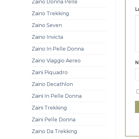
Zaino Donna Pelle
L
Zaino Trekking
Zaino Seven
Zaino Invicta
Zaino In Pelle Donna
Zaino Viaggio Aereo
N
Zaini Piquadro
Zaino Decathlon
Zaini In Pelle Donna
Zaini Trekking
Zaini Pelle Donna
Zaino Da Trekking