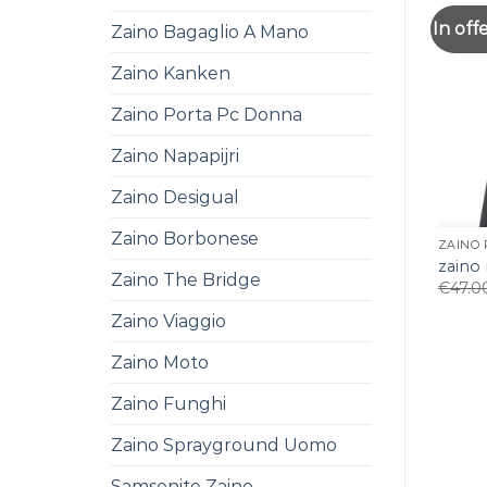
In off
Zaino Bagaglio A Mano
Zaino Kanken
Zaino Porta Pc Donna
Zaino Napapijri
Zaino Desigual
Zaino Borbonese
ZAINO 
zaino 
Zaino The Bridge
€
47.0
Zaino Viaggio
Zaino Moto
Zaino Funghi
Zaino Sprayground Uomo
Samsonite Zaino