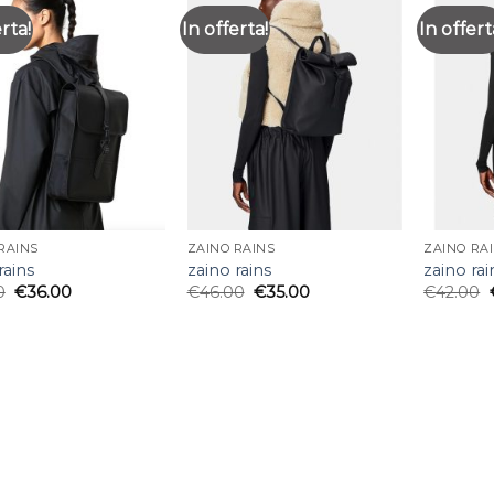
erta!
In offerta!
In offert
RAINS
ZAINO RAINS
ZAINO RA
rains
zaino rains
zaino rai
0
€
36.00
€
46.00
€
35.00
€
42.00