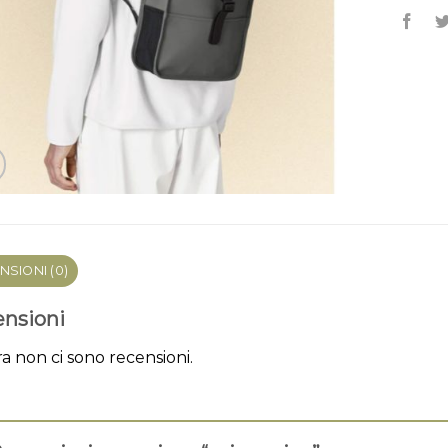
NSIONI (0)
nsioni
a non ci sono recensioni.