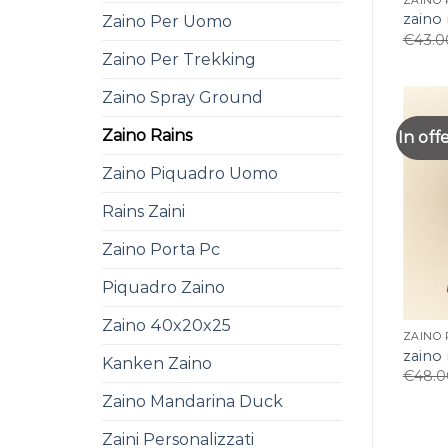
ZAINO 
zaino 
Zaino Per Uomo
€
43.0
Zaino Per Trekking
Zaino Spray Ground
Zaino Rains
In off
Zaino Piquadro Uomo
Rains Zaini
Zaino Porta Pc
Piquadro Zaino
Zaino 40x20x25
ZAINO 
zaino 
Kanken Zaino
€
48.0
Zaino Mandarina Duck
Zaini Personalizzati