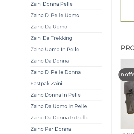
Zaini Donna Pelle
Zaino Di Pelle Uomo
Zaino Da Uomo
Zaini Da Trekking
PRO
Zaino Uomo In Pelle
Zaino Da Donna
Zaino Di Pelle Donna
In off
Eastpak Zaini
Zaino Donna In Pelle
Zaino Da Uomo In Pelle
Zaino Da Donna In Pelle
Zaino Per Donna