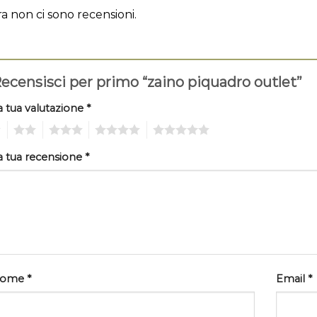
a non ci sono recensioni.
ecensisci per primo “zaino piquadro outlet”
a tua valutazione
*
2
3
4
5
a tua recensione
*
ome
*
Email
*