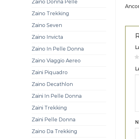
Zaino Donna Pelle
Ancor
Zaino Trekking
Zaino Seven
R
Zaino Invicta
L
Zaino In Pelle Donna
1
Zaino Viaggio Aereo
L
Zaini Piquadro
Zaino Decathlon
Zaini In Pelle Donna
Zaini Trekking
Zaini Pelle Donna
N
Zaino Da Trekking