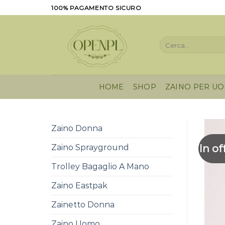
Salta
100% PAGAMENTO SICURO
ai
contenuti
Cerca:
HOME
SHOP
ZAINO PER U
Zaino Donna
In of
Zaino Sprayground
Trolley Bagaglio A Mano
Zaino Eastpak
Zainetto Donna
Zaino Uomo