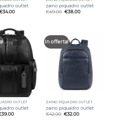
quadro outlet
zaino piquadro outlet
€
34.00
€
49.00
€
38.00
a!
In offerta!
QUADRO OUTLET
ZAINO PIQUADRO OUTLET
quadro outlet
zaino piquadro outlet
€
39.00
€
42.00
€
32.00