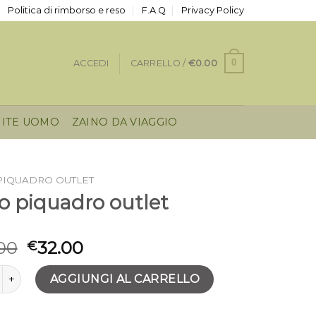
Politica di rimborso e reso
F.A.Q
Privacy Policy
0
ACCEDI
CARRELLO /
€
0.00
NITE UOMO
ZAINO DA VIAGGIO
PIQUADRO OUTLET
o piquadro outlet
00
32.00
€
quadro outlet quantità
AGGIUNGI AL CARRELLO