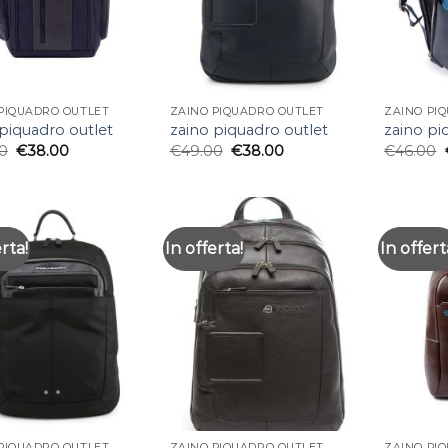
PIQUADRO OUTLET
ZAINO PIQUADRO OUTLET
ZAINO PI
piquadro outlet
zaino piquadro outlet
zaino pi
0
€
38.00
€
49.00
€
38.00
€
46.00
erta!
In offerta!
In offert
PIQUADRO OUTLET
ZAINO PIQUADRO OUTLET
ZAINO PI