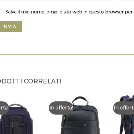
Salva il mio nome, email e sito web in questo browser pe
DOTTI CORRELATI
erta!
In offerta!
In offert