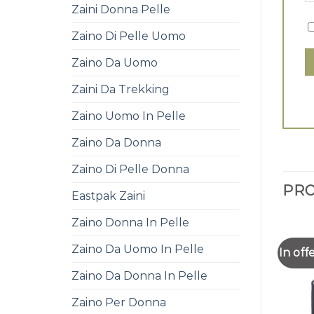
Zaini Donna Pelle
Zaino Di Pelle Uomo
Zaino Da Uomo
Zaini Da Trekking
Zaino Uomo In Pelle
Zaino Da Donna
Zaino Di Pelle Donna
PRO
Eastpak Zaini
Zaino Donna In Pelle
Zaino Da Uomo In Pelle
In off
Zaino Da Donna In Pelle
Zaino Per Donna