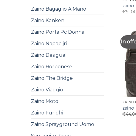
zaino 
Zaino Bagaglio A Mano
€
51.0
Zaino Kanken
Zaino Porta Pc Donna
In off
Zaino Napapijri
Zaino Desigual
Zaino Borbonese
Zaino The Bridge
Zaino Viaggio
Zaino Moto
ZAINO 
zaino 
Zaino Funghi
€
44.0
Zaino Sprayground Uomo
Samsonite Zaino