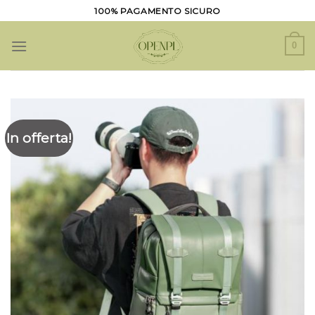
Salta
100% PAGAMENTO SICURO
ai
contenuti
0
In offerta!