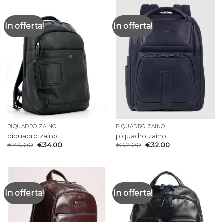
In offerta!
In offerta!
PIQUADRO ZAINO
PIQUADRO ZAINO
piquadro zaino
piquadro zaino
€
44.00
€
34.00
€
42.00
€
32.00
In offerta!
In offerta!