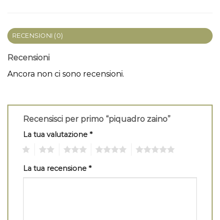
RECENSIONI (0)
Recensioni
Ancora non ci sono recensioni.
Recensisci per primo “piquadro zaino”
La tua valutazione
*
1
2
3
4
5
La tua recensione
*