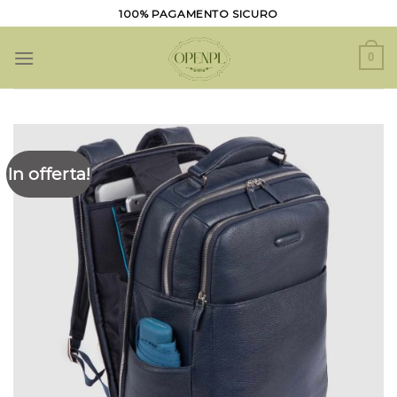
Salta
100% PAGAMENTO SICURO
ai
contenuti
0
In offerta!