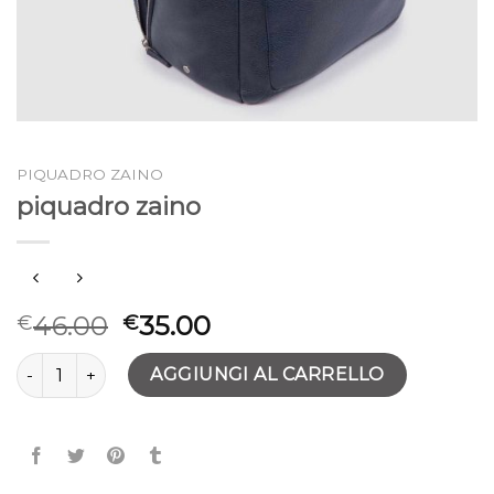
PIQUADRO ZAINO
piquadro zaino
46.00
35.00
€
€
piquadro zaino quantità
AGGIUNGI AL CARRELLO