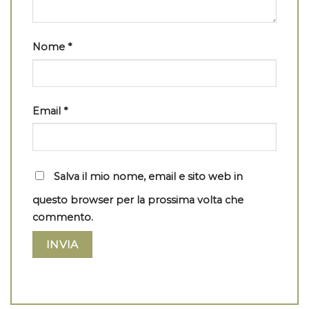
Nome
*
Email
*
Salva il mio nome, email e sito web in
questo browser per la prossima volta che
commento.