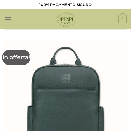
Salta
100% PAGAMENTO SICURO
ai
contenuti
0
In offerta!